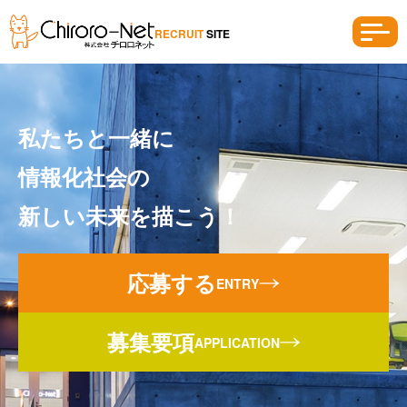
RECRUIT
SITE
私たちと一緒に
情報化社会の
新しい未来を描こう！
応募する
ENTRY
募集要項
APPLICATION