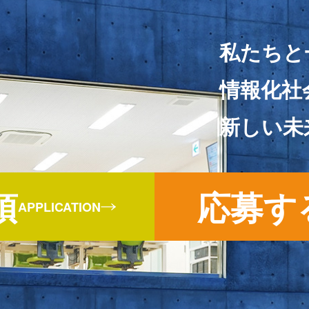
私たちと
情報化社
新しい未
項
応募す
APPLICATION