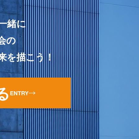
一緒に
会の
来を描こう！
る
ENTRY